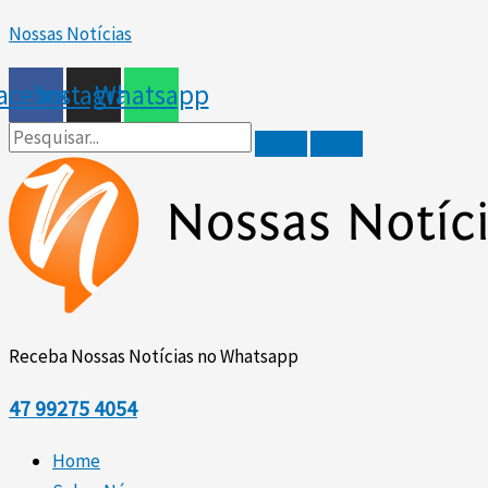
Ir
Scroll
Nossas Notícias
para
Up
o
acebook
Instagram
Whatsapp
conteúdo
Receba Nossas Notícias no Whatsapp
47
99275 4054
Home