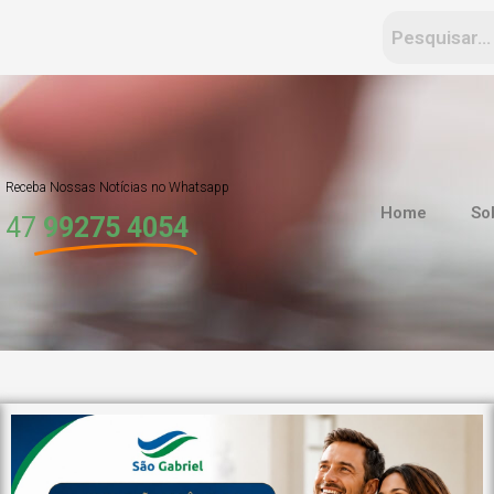
Receba Nossas Notícias no Whatsapp
Home
So
47
99275 4054