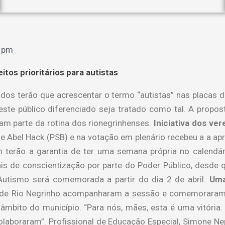
 pm
itos prioritários para autistas
dos terão que acrescentar o termo “autistas” nas placas de
ste público diferenciado seja tratado como tal. A propos
çam parte da rotina dos rionegrinhenses.
Iniciativa dos ver
 e Abel Hack (PSB) e na votação em plenário recebeu a a a
m terão a garantia de ter uma semana própria no calendár
ais de conscientização por parte do Poder Público, desde 
utismo será comemorada a partir do dia 2 de abril.
Uma
s de Rio Negrinho acompanharam a sessão e comemoraram a
âmbito do município. “Para nós, mães, esta é uma vitór
oraram”. Profissional de Educação Especial, Simone Neppe