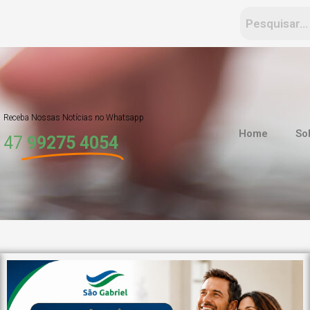
Receba Nossas Notícias no Whatsapp
Home
So
47
99275 4054