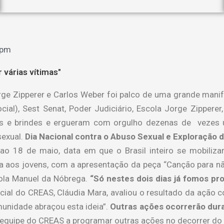
 pm
 várias vítimas"
ge Zipperer e Carlos Weber foi palco de uma grande manif
ial), Sest Senat, Poder Judiciário, Escola Jorge Zippere
etos e brindes e ergueram com orgulho dezenas de vezes
exual.
Dia Nacional contra o Abuso Sexual e Exploração 
o 18 de maio, data em que o Brasil inteiro se mobiliza
 aos jovens, com a apresentação da peça “Canção para não
ola Manuel da Nóbrega.
“Só nestes dois dias já fomos pro
ial do CREAS, Cláudia Mara, avaliou o resultado da ação 
unidade abraçou esta ideia”.
Outras ações ocorrerão dur
 equipe do CREAS a programar outras ações no decorrer do