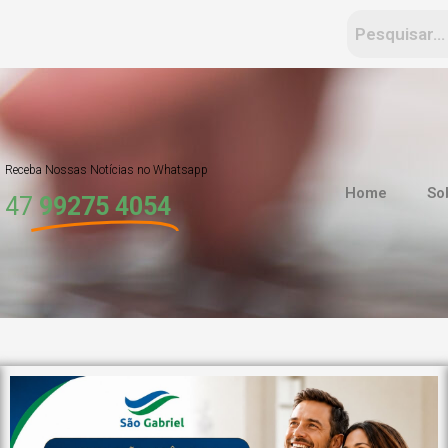
Receba Nossas Notícias no Whatsapp
Home
So
47
99275 4054