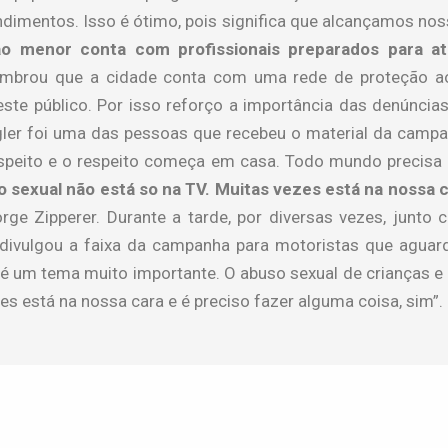
imentos. Isso é ótimo, pois significa que alcançamos nosso
o menor conta com profissionais preparados para ate
mbrou que a cidade conta com uma rede de proteção ao 
ste público. Por isso reforço a importância das denúncia
ler foi uma das pessoas que recebeu o material da campanha
speito e o respeito começa em casa. Todo mundo precisa a
o sexual não está so na TV. Muitas vezes está na nossa 
ge Zipperer. Durante a tarde, por diversas vezes, junto co
vulgou a faixa da campanha para motoristas que aguardav
e é um tema muito importante. O abuso sexual de crianças e
es está na nossa cara e é preciso fazer alguma coisa, sim”.