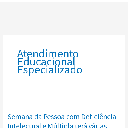
m
Atendimento
Educacional
Especializado
Semana
da
Semana da Pessoa com Deficiência
Pessoa
com
Intelectual e Múltipla terá várias