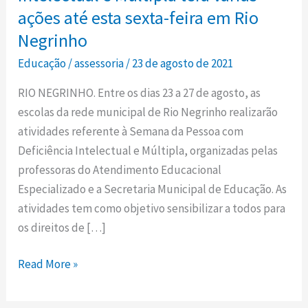
Deficiência
ações até esta sexta-feira em Rio
Intelectual
Negrinho
e
Educação
/
assessoria
/
23 de agosto de 2021
Múltipla
terá
RIO NEGRINHO. Entre os dias 23 a 27 de agosto, as
várias
escolas da rede municipal de Rio Negrinho realizarão
ações
atividades referente à Semana da Pessoa com
até
Deficiência Intelectual e Múltipla, organizadas pelas
esta
professoras do Atendimento Educacional
sexta-
Especializado e a Secretaria Municipal de Educação. As
feira
atividades tem como objetivo sensibilizar a todos para
em
os direitos de […]
Rio
Negrinho
Read More »