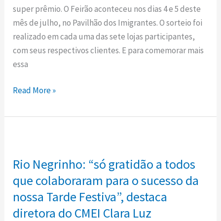
sorteio
super prêmio. O Feirão aconteceu nos dias 4 e 5 deste
da
mês de julho, no Pavilhão dos Imigrantes. O sorteio foi
AutoLanga
realizado em cada uma das sete lojas participantes,
no
com seus respectivos clientes. E para comemorar mais
Mega
essa
Feirão
Rio
Read More »
Negrinho
Rio
Negrinho:
Rio Negrinho: “só gratidão a todos
“só
gratidão
que colaboraram para o sucesso da
a
nossa Tarde Festiva”, destaca
todos
diretora do CMEI Clara Luz
que