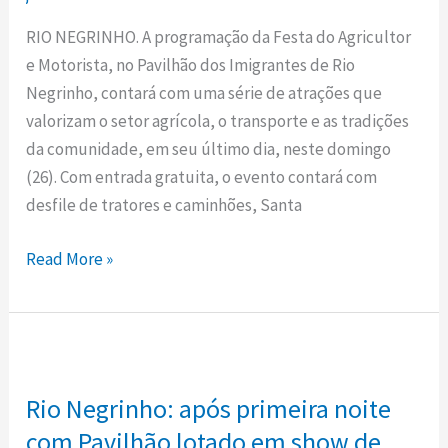
atividades
RIO NEGRINHO. A programação da Festa do Agricultor
marcam
e Motorista, no Pavilhão dos Imigrantes de Rio
o
Negrinho, contará com uma série de atrações que
último
valorizam o setor agrícola, o transporte e as tradições
dia
da comunidade, em seu último dia, neste domingo
da
(26). Com entrada gratuita, o evento contará com
Festa
desfile de tratores e caminhões, Santa
do
Agricultor
Read More »
e
do
Motorista
Rio
de
Negrinho:
Rio
Rio Negrinho: após primeira noite
após
Negrinho
primeira
com Pavilhão lotado em show de
neste