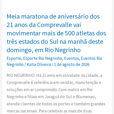
Meia
conta
maratona
atleta
Meia maratona de aniversário dos
de
são-
aniversário
21 anos da Comprevalle vai
bentense
dos
movimentar mais de 500 atletas dos
21
três estados do Sul na manhã deste
anos
domingo, em Rio Negrinho
da
Esporte
,
Esporte Rio Negrinho
,
Eventos
,
Eventos Rio
Comprevalle
Negrinho
/
Katia Oliveira
/
1 de agosto de 2026
vai
movimentar
RIO NEGRINHO. Há 21 anos em atividade na cidade, a
mais
Comprevalle é referência em vendas, manutenção e
de
soluções em ar comprimido. Com matriz em Rio
500
Negrinho e filiais em Jaraguá do Sul e Blumenau,
atletas
atende clientes de todos os portes e também grandes
dos
marcas nacionais. Para celebrar as mais de duas