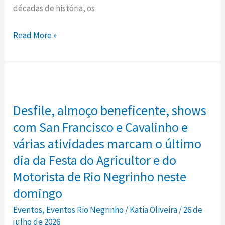
três
décadas de história, os
estados
do
Read More »
Sul
na
manhã
Desfile,
deste
almoço
domingo,
Desfile, almoço beneficente, shows
beneficente,
em
shows
com San Francisco e Cavalinho e
Rio
com
várias atividades marcam o último
Negrinho
San
dia da Festa do Agricultor e do
Francisco
Motorista de Rio Negrinho neste
e
domingo
Cavalinho
e
Eventos
,
Eventos Rio Negrinho
/
Katia Oliveira
/
26 de
julho de 2026
várias