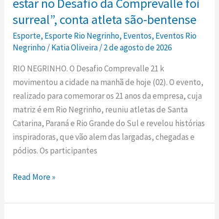
estar no Desafio da Comprevalle foi
com
surreal”, conta atleta são-bentense
que
Esporte
,
Esporte Rio Negrinho
,
Eventos
,
Eventos Rio
eu
Negrinho
/
Katia Oliveira
/
2 de agosto de 2026
me
tornasse
RIO NEGRINHO. O Desafio Comprevalle 21 k
uma
movimentou a cidade na manhã de hoje (02). O evento,
nova
realizado para comemorar os 21 anos da empresa, cuja
pessoa
matriz é em Rio Negrinho, reuniu atletas de Santa
e
Catarina, Paraná e Rio Grande do Sul e revelou histórias
estar
inspiradoras, que vão alem das largadas, chegadas e
no
pódios. Os participantes
Desafio
da
Read More »
Comprevalle
foi
surreal”,