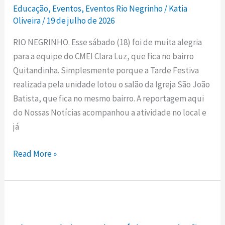
Educação
,
Eventos
,
Eventos Rio Negrinho
/
Katia
colaboraram
Oliveira
/
19 de julho de 2026
para
o
RIO NEGRINHO. Esse sábado (18) foi de muita alegria
sucesso
para a equipe do CMEI Clara Luz, que fica no bairro
da
Quitandinha. Simplesmente porque a Tarde Festiva
nossa
realizada pela unidade lotou o salão da Igreja São João
Tarde
Batista, que fica no mesmo bairro. A reportagem aqui
Festiva”,
do Nossas Notícias acompanhou a atividade no local e
destaca
já
diretora
do
Read More »
CMEI
Clara
Luz
Rio
Negrinho: