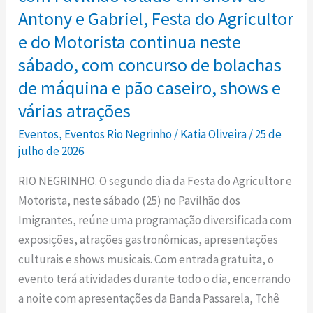
noite
Antony e Gabriel, Festa do Agricultor
domingo
com
e do Motorista continua neste
Pavilhão
sábado, com concurso de bolachas
lotado
de máquina e pão caseiro, shows e
em
várias atrações
show
de
Eventos
,
Eventos Rio Negrinho
/
Katia Oliveira
/
25 de
Antony
julho de 2026
e
RIO NEGRINHO. O segundo dia da Festa do Agricultor e
Gabriel,
Motorista, neste sábado (25) no Pavilhão dos
Festa
Imigrantes, reúne uma programação diversificada com
do
exposições, atrações gastronômicas, apresentações
Agricultor
culturais e shows musicais. Com entrada gratuita, o
e
evento terá atividades durante todo o dia, encerrando
do
a noite com apresentações da Banda Passarela, Tchê
Motorista