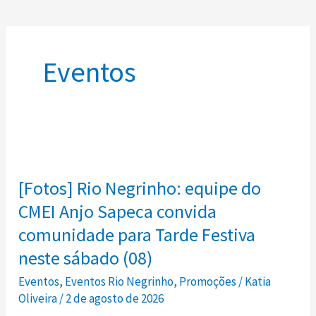
Eventos
[Fotos]
Rio
[Fotos] Rio Negrinho: equipe do
Negrinho:
equipe
CMEI Anjo Sapeca convida
do
comunidade para Tarde Festiva
CMEI
neste sábado (08)
Anjo
Eventos
,
Eventos Rio Negrinho
,
Promoções
/
Katia
Sapeca
Oliveira
/
2 de agosto de 2026
convida