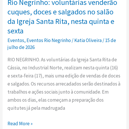
Rio Negrinho: voluntárias venderão
voluntárias
venderão
cuques, doces e salgados no salão
cuques,
da Igreja Santa Rita, nesta quinta e
doces
sexta
e
Eventos
,
Eventos Rio Negrinho
/
Katia Oliveira
/
15 de
salgados
julho de 2026
no
salão
RIO NEGRINHO. As voluntárias da Igreja Santa Rita de
da
Cássia, no Industrial Norte, realizam nesta quinta (16)
Igreja
e sexta-feira (17), mais uma edição de vendas de doces
Santa
e salgados. Os recursos arrecadados serão destinados à
Rita,
trabalhos e ações sociais junto à comunidade. Em
nesta
ambos os dias, elas começam a preparação dos
quinta
quitutes já pela madrugada
e
sexta
Read More »