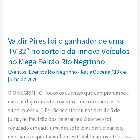
Valdir
Pires
Valdir Pires foi o ganhador de uma
foi
o
TV 32″ no sorteio da Innova Veículos
ganhador
no Mega Feirão Rio Negrinho
de
Eventos
,
Eventos Rio Negrinho
/
Katia Oliveira
/
13 de
uma
julho de 2026
TV
RIO NEGRINHO. Todos os clientes que compraram seu
32″
carro na loja durante o evento, concorreram a esse
no
super prêmio. O Feirão aconteceu nos dias 4 e 5 de
sorteio
julho, no Pavilhão dos Imigrantes. O sorteio foi
da
realizado em cada uma das sete lojas participantes,
Innova
com seus respectivos clientes. O Valdir aproveitou para
Veículos