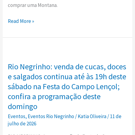
comprar uma Montana.
no
Mega
Read More »
Feirão
Rio
Negrinho
Rio
Negrinho:
Rio Negrinho: venda de cucas, doces
venda
de
e salgados continua até às 19h deste
cucas,
sábado na Festa do Campo Lençol;
doces
confira a programação deste
e
domingo
salgados
Eventos
,
Eventos Rio Negrinho
/
Katia Oliveira
/
11 de
continua
julho de 2026
até
às