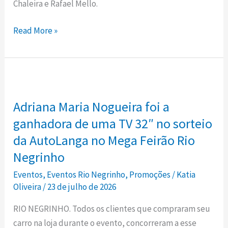
Chaleira e Rafael Mello.
continua
neste
Read More »
sábado,
com
concurso
Adriana
de
Maria
bolachas
Adriana Maria Nogueira foi a
Nogueira
de
foi
ganhadora de uma TV 32″ no sorteio
máquina
a
e
da AutoLanga no Mega Feirão Rio
ganhadora
pão
Negrinho
de
caseiro,
Eventos
,
Eventos Rio Negrinho
,
Promoções
/
Katia
uma
shows
Oliveira
/
23 de julho de 2026
TV
e
32″
várias
RIO NEGRINHO. Todos os clientes que compraram seu
no
atrações
carro na loja durante o evento, concorreram a esse