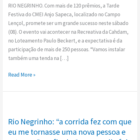
comunidade
RIO NEGRINHO. Com mais de 120 prêmios, a Tarde
para
Festiva do CMEI Anjo Sapeca, localizado no Campo
Tarde
Lençol, promete ser um grande sucesso neste sábado
Festiva
(08). O evento vai acontecer na Recreativa da Cahdam,
neste
no Loteamento Paulo Beckert, e a expectativa é da
sábado
participação de mais de 250 pessoas. “Vamos instalar
(08)
também uma tenda na […]
Read More »
Rio
Negrinho:
Rio Negrinho: “a corrida fez com que
“a
corrida
eu me tornasse uma nova pessoa e
fez