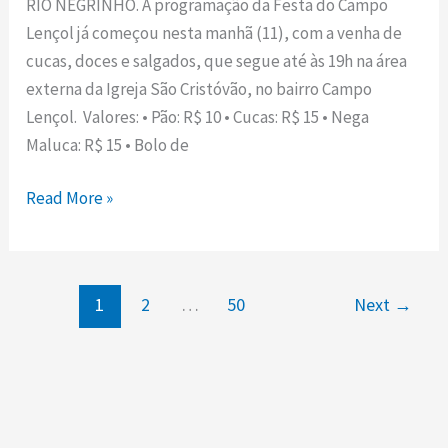
RIO NEGRINHO. A programação da Festa do Campo
19h
Lençol já começou nesta manhã (11), com a venha de
deste
cucas, doces e salgados, que segue até às 19h na área
sábado
externa da Igreja São Cristóvão, no bairro Campo
na
Lençol. Valores: • Pão: R$ 10 • Cucas: R$ 15 • Nega
Festa
Maluca: R$ 15 • Bolo de
do
Campo
Read More »
Lençol;
confira
a
programação
1
2
…
50
Next
→
deste
domingo