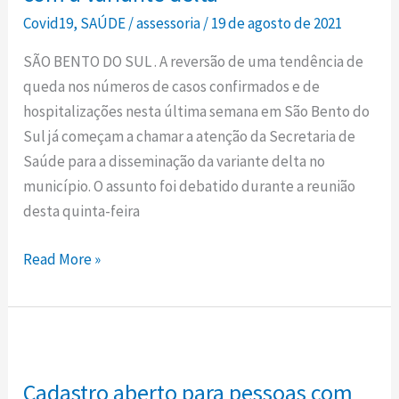
sinal
Covid19
,
SAÚDE
/
assessoria
/
19 de agosto de 2021
de
SÃO BENTO DO SUL . A reversão de uma tendência de
alerta
queda nos números de casos confirmados e de
com
hospitalizações nesta última semana em São Bento do
a
Sul já começam a chamar a atenção da Secretaria de
variante
Saúde para a disseminação da variante delta no
delta
município. O assunto foi debatido durante a reunião
desta quinta-feira
Read More »
Cadastro
aberto
Cadastro aberto para pessoas com
para