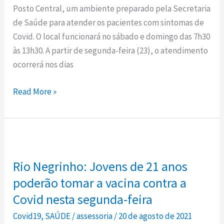
Posto
Posto Central, um ambiente preparado pela Secretaria
de
de Saúde para atender os pacientes com sintomas de
Saúde
Covid. O local funcionará no sábado e domingo das 7h30
Central
às 13h30. A partir de segunda-feira (23), o atendimento
de
ocorrerá nos dias
Rio
Negrinho
Read More »
a
partir
de
Rio
segunda-
Negrinho:
feira
Rio Negrinho: Jovens de 21 anos
Jovens
de
poderão tomar a vacina contra a
21
Covid nesta segunda-feira
anos
Covid19
,
SAÚDE
/
assessoria
/
20 de agosto de 2021
poderão