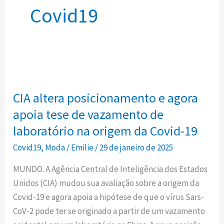
Covid19
CIA
altera
CIA altera posicionamento e agora
posicionamento
e
apoia tese de vazamento de
agora
laboratório na origem da Covid-19
apoia
Covid19
,
Moda
/
Emilie
/
29 de janeiro de 2025
tese
de
MUNDO. A Agência Central de Inteligência dos Estados
vazamento
Unidos (CIA) mudou sua avaliação sobre a origem da
de
Covid-19 e agora apoia a hipótese de que o vírus Sars-
laboratório
CoV-2 pode ter se originado a partir de um vazamento
na