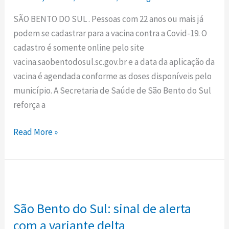
para
vacinação
SÃO BENTO DO SUL . Pessoas com 22 anos ou mais já
contra
podem se cadastrar para a vacina contra a Covid-19. O
Covid
cadastro é somente online pelo site
para
vacina.saobentodosul.sc.gov.br e a data da aplicação da
pessoas
vacina é agendada conforme as doses disponíveis pelo
com
município. A Secretaria de Saúde de São Bento do Sul
22
reforça a
anos
ou
Read More »
mais
São
Bento
São Bento do Sul: sinal de alerta
do
Sul:
com a variante delta