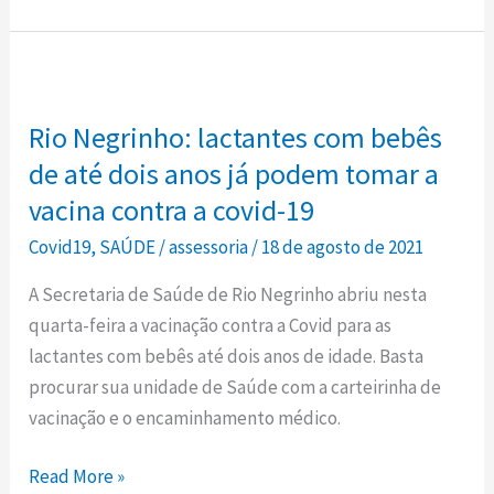
Rio
Negrinho:
Rio Negrinho: lactantes com bebês
lactantes
com
de até dois anos já podem tomar a
bebês
vacina contra a covid-19
de
Covid19
,
SAÚDE
/
assessoria
/
18 de agosto de 2021
até
dois
A Secretaria de Saúde de Rio Negrinho abriu nesta
anos
quarta-feira a vacinação contra a Covid para as
já
lactantes com bebês até dois anos de idade. Basta
podem
procurar sua unidade de Saúde com a carteirinha de
tomar
vacinação e o encaminhamento médico.
a
vacina
Read More »