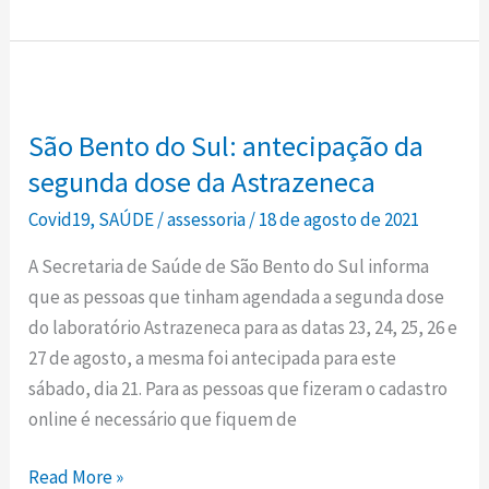
contra
a
covid-
São
19
Bento
São Bento do Sul: antecipação da
do
Sul:
segunda dose da Astrazeneca
antecipação
Covid19
,
SAÚDE
/
assessoria
/
18 de agosto de 2021
da
A Secretaria de Saúde de São Bento do Sul informa
segunda
que as pessoas que tinham agendada a segunda dose
dose
do laboratório Astrazeneca para as datas 23, 24, 25, 26 e
da
27 de agosto, a mesma foi antecipada para este
Astrazeneca
sábado, dia 21. Para as pessoas que fizeram o cadastro
online é necessário que fiquem de
Read More »