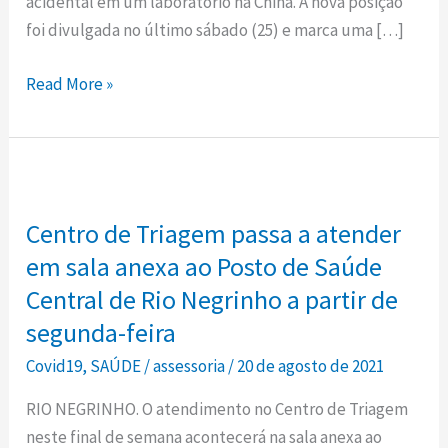
acidental em um laboratório na China. A nova posição
origem
foi divulgada no último sábado (25) e marca uma […]
da
Covid-
Read More »
19
Centro
de
Centro de Triagem passa a atender
Triagem
passa
em sala anexa ao Posto de Saúde
a
Central de Rio Negrinho a partir de
atender
segunda-feira
em
Covid19
,
SAÚDE
/
assessoria
/
20 de agosto de 2021
sala
anexa
RIO NEGRINHO. O atendimento no Centro de Triagem
ao
neste final de semana acontecerá na sala anexa ao