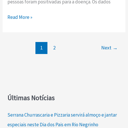
pessoas foram positivadas para a doença. Os dados
recuperaram
nas
Read More »
últimas
24
horas
1
2
Next
→
Últimas Notícias
Serrana Churrascaria e Pizzaria servirá almoço e jantar
especiais neste Dia dos Pais em Rio Negrinho