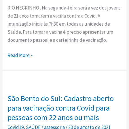
tomar
RIO NEGRINHO . Na segunda-feira será a vez dos jovens
a
de 21 anos tomarem a vacina contra a Covid. A
vacina
imunização inicia às 7h30 em todas as unidades de
contra
Saúde. Para tomar a vacina é preciso apresentar um
a
documento pessoal e a carteirinha de vacinação.
Covid
nesta
Read More »
segunda-
feira
São
Bento
São Bento do Sul: Cadastro aberto
do
Sul:
para vacinação contra Covid para
Cadastro
pessoas com 22 anos ou mais
aberto
Covid19
,
SAÚDE
/
assessoria
/
20 de agosto de 2021