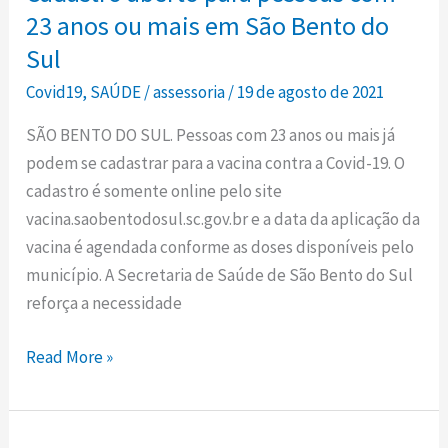
pessoas
23 anos ou mais em São Bento do
com
Sul
23
Covid19
,
SAÚDE
/
assessoria
/
19 de agosto de 2021
anos
ou
SÃO BENTO DO SUL. Pessoas com 23 anos ou mais já
mais
podem se cadastrar para a vacina contra a Covid-19. O
em
cadastro é somente online pelo site
São
vacina.saobentodosul.sc.gov.br e a data da aplicação da
Bento
vacina é agendada conforme as doses disponíveis pelo
do
município. A Secretaria de Saúde de São Bento do Sul
Sul
reforça a necessidade
Read More »