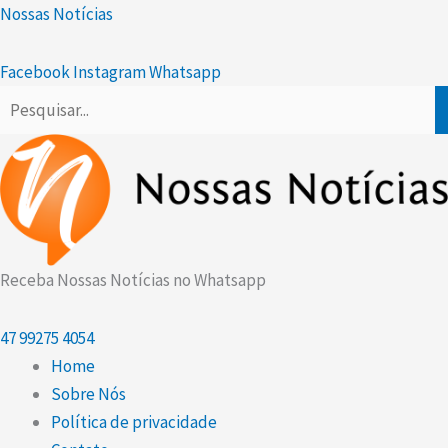
Ir
Scroll
Nossas Notícias
para
Up
o
Facebook
Instagram
Whatsapp
conteúdo
Receba Nossas Notícias no Whatsapp
47
99275 4054
Home
Sobre Nós
Política de privacidade