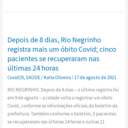
Depois
de
Depois de 8 dias, Rio Negrinho
8
dias,
registra mais um óbito Covid; cinco
Rio
pacientes se recuperaram nas
Negrinho
últimas 24 horas
registra
Covid19
,
SAÚDE
/
Katia Oliveira
/
17 de agosto de 2021
mais
um
RIO NEGRINHO. Depois de 8 dias – o último registro foi
óbito
em 9 de agosto – a cidade volta a registrar um óbito
Covid;
Covid, conforme as informações oficiais do boletim da
cinco
prefeitura. Também conforme o boletim, 5 pacientes
pacientes
se recuperaram nas últimas 24 horas e outras 11
se