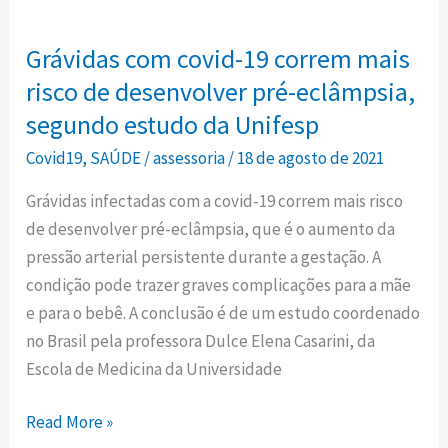
Grávidas
com
Grávidas com covid-19 correm mais
covid-
19
risco de desenvolver pré-eclâmpsia,
correm
segundo estudo da Unifesp
mais
Covid19
,
SAÚDE
/
assessoria
/
18 de agosto de 2021
risco
de
Grávidas infectadas com a covid-19 correm mais risco
desenvolver
de desenvolver pré-eclâmpsia, que é o aumento da
pré-
pressão arterial persistente durante a gestação. A
eclâmpsia,
condição pode trazer graves complicações para a mãe
segundo
e para o bebê. A conclusão é de um estudo coordenado
estudo
no Brasil pela professora Dulce Elena Casarini, da
da
Escola de Medicina da Universidade
Unifesp
Read More »