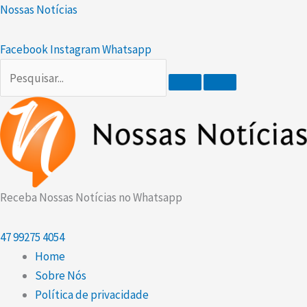
Ir
Scroll
Nossas Notícias
para
Up
o
Facebook
Instagram
Whatsapp
conteúdo
Receba Nossas Notícias no Whatsapp
47
99275 4054
Home
Sobre Nós
Política de privacidade