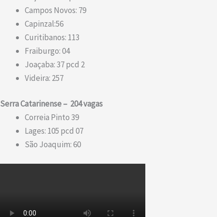
Campos Novos: 79
Capinzal:56
Curitibanos: 113
Fraiburgo: 04
Joaçaba: 37 pcd 2
Videira: 257
Serra Catarinense – 204 vagas
Correia Pinto 39
Lages: 105 pcd 07
São Joaquim: 60