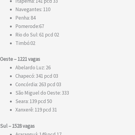
Itapema: 141 pcd 33
Navegantes: 110
Penha: 84
Pomerode:67
Rio do Sul: 61 pcd 02
Timbó:02
Oeste – 1221 vagas
Abelardo Luz: 26
Chapecó: 341 pcd 03
Concórdia: 263 pcd 03
São Miguel do Oeste: 333
Seara: 139 pcd 50
Xanxerê: 119 pcd 31
Sul – 1528 vagas
Araranguá: 149 pcd 17