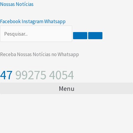
Ir
Scroll
Nossas Notícias
para
Up
o
Facebook
Instagram
Whatsapp
conteúdo
Receba Nossas Notícias no Whatsapp
47
99275 4054
Menu