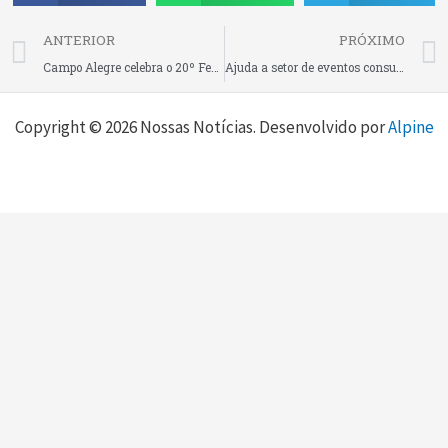
Prev
ANTERIOR
PRÓXIMO
Campo Alegre celebra o 20º Festival de Inverno com cultura, gastronomia, música e atrações nacionais
Ajuda a setor de eventos consumiu R$ 15,7 bi até março deste ano, aponta levantamento da Receita Federal
Copyright © 2026 Nossas Notícias. Desenvolvido por
Alpine