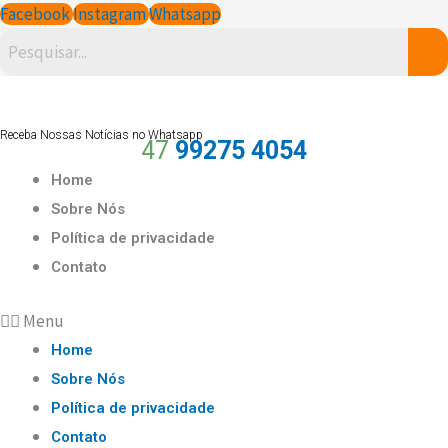
Ir
Scroll
Facebook
Instagram
Whatsapp
para
Up
o
conteúdo
Receba Nossas Notícias no Whatsapp
47
99275 4054
Home
Sobre Nós
Política de privacidade
Contato
Menu
Home
Sobre Nós
Política de privacidade
Contato