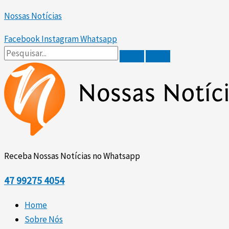
Scroll
Ir
Up
Nossas Notícias
para
o
Facebook
Instagram
Whatsapp
conteúdo
Receba Nossas Notícias no Whatsapp
47
99275 4054
Home
Sobre Nós