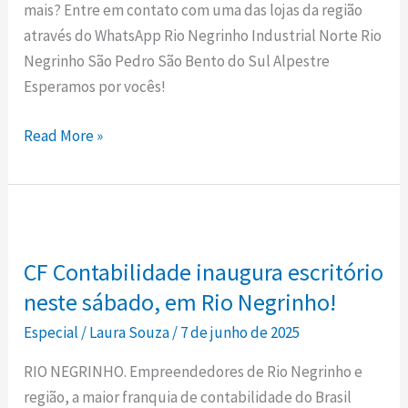
mais? Entre em contato com uma das lojas da região
Móveis!
através do WhatsApp Rio Negrinho Industrial Norte Rio
Negrinho São Pedro São Bento do Sul Alpestre
Esperamos por vocês!
Read More »
CF
Contabilidade
CF Contabilidade inaugura escritório
inaugura
escritório
neste sábado, em Rio Negrinho!
neste
Especial
/
Laura Souza
/
7 de junho de 2025
sábado,
RIO NEGRINHO. Empreendedores de Rio Negrinho e
em
região, a maior franquia de contabilidade do Brasil
Rio