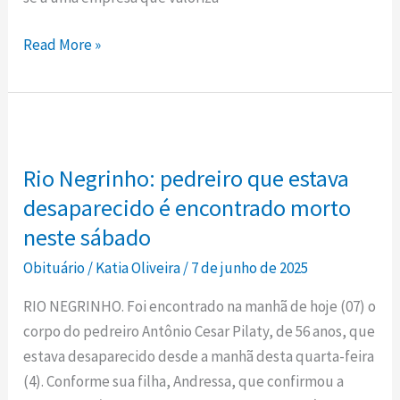
Read More »
Rio
Negrinho:
Rio Negrinho: pedreiro que estava
pedreiro
que
desaparecido é encontrado morto
estava
neste sábado
desaparecido
Obituário
/
Katia Oliveira
/
7 de junho de 2025
é
encontrado
RIO NEGRINHO. Foi encontrado na manhã de hoje (07) o
morto
corpo do pedreiro Antônio Cesar Pilaty, de 56 anos, que
neste
estava desaparecido desde a manhã desta quarta-feira
sábado
(4). Conforme sua filha, Andressa, que confirmou a