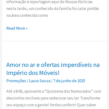
informação à reportagem aqui do Nossas Notícias
nesta tarde, um conhecido da família foi catar pinhão
na área conhecida como
Read More »
Amor
no
Amor no ar e ofertas imperdíveis na
ar
e
Império dos Móveis!
ofertas
Promoções
/
Laura Souza
/
7 de junho de 2025
imperdíveis
Até 14/06, aproveite a “Quinzena dos Namorados” com
na
descontos incríveis para redecorar seu lar. Transforme
Império
seu espaço com a gente! Venha conferir! Quer saber
dos