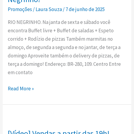
Serrana
Promoções
/
Laura Souza
/
7 de junho de 2025
Churrascaria
e
RIO NEGRINHO. Na janta de sexta e sábado você
Pizzaria
encontra Buffet livre + Buffet de saladas + Espeto
em
corrido + Rodízio de pizzas Também marmitas no
Rio
almoço, de segunda a segunda e no jantar, de terça a
Negrinho!
domingo Aproveite também o delivery de pizzas, de
terça a domingo! Endereço: BR-280, 109. Centro Entre
em contato
Read More »
[Vídeo]
Vendas
[Vídeo] Vendas a partir das 19h!
a