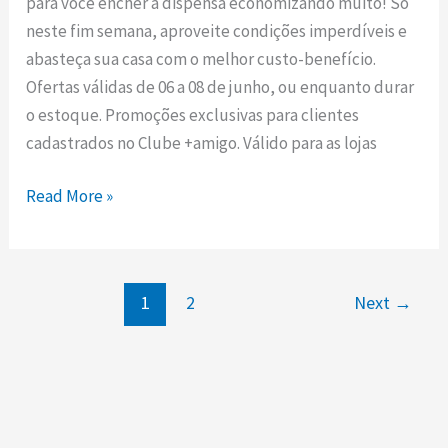
para você encher a dispensa economizando muito! Só
Compre
neste fim semana, aproveite condições imperdíveis e
Mais!
abasteça sua casa com o melhor custo-benefício.
Ofertas válidas de 06 a 08 de junho, ou enquanto durar
o estoque. Promoções exclusivas para clientes
cadastrados no Clube +amigo. Válido para as lojas
Read More »
1
2
Next
→