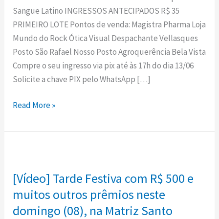
Rio
Sangue Latino INGRESSOS ANTECIPADOS R$ 35
Negrinho!
PRIMEIRO LOTE Pontos de venda: Magistra Pharma Loja
Mega
Mundo do Rock Ótica Visual Despachante Vellasques
baile
Posto São Rafael Nosso Posto Agroquerência Bela Vista
de
Compre o seu ingresso via pix até às 17h do dia 13/06
formatura
Solicite a chave PIX pelo WhatsApp […]
do
Grupo
Read More »
de
Dança
Expresso
[Vídeo]
Gaúcho
Tarde
[Vídeo] Tarde Festiva com R$ 500 e
Festiva
com
muitos outros prêmios neste
R$
domingo (08), na Matriz Santo
500