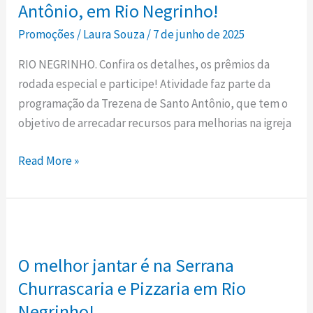
Antônio, em Rio Negrinho!
e
Promoções
/
Laura Souza
/
7 de junho de 2025
muitos
outros
RIO NEGRINHO. Confira os detalhes, os prêmios da
prêmios
rodada especial e participe! Atividade faz parte da
neste
programação da Trezena de Santo Antônio, que tem o
domingo
objetivo de arrecadar recursos para melhorias na igreja
(08),
na
Read More »
Matriz
Santo
Antônio,
O
em
melhor
Rio
O melhor jantar é na Serrana
jantar
Negrinho!
é
Churrascaria e Pizzaria em Rio
na
Negrinho!