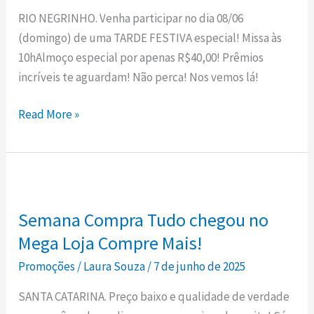
Matriz
RIO NEGRINHO. Venha participar no dia 08/06
Santo
(domingo) de uma TARDE FESTIVA especial! Missa às
Antônio
10hAlmoço especial por apenas R$40,00! Prêmios
em
incríveis te aguardam! Não perca! Nos vemos lá!
Rio
Negrinho!
Read More »
Semana
Compra
Semana Compra Tudo chegou no
Tudo
chegou
Mega Loja Compre Mais!
no
Promoções
/
Laura Souza
/
7 de junho de 2025
Mega
SANTA CATARINA. Preço baixo e qualidade de verdade
Loja