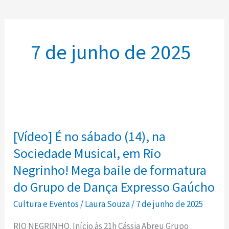
7 de junho de 2025
[Vídeo]
É
[Vídeo] É no sábado (14), na
no
sábado
Sociedade Musical, em Rio
(14),
Negrinho! Mega baile de formatura
na
do Grupo de Dança Expresso Gaúcho
Sociedade
Cultura e Eventos
/
Laura Souza
/
7 de junho de 2025
Musical,
em
RIO NEGRINHO. Início às 21h Cássia Abreu Grupo