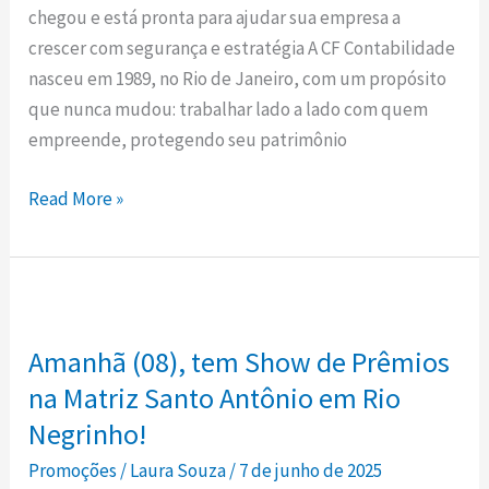
chegou e está pronta para ajudar sua empresa a
Negrinho!
crescer com segurança e estratégia A CF Contabilidade
nasceu em 1989, no Rio de Janeiro, com um propósito
que nunca mudou: trabalhar lado a lado com quem
empreende, protegendo seu patrimônio
Read More »
Amanhã
(08),
Amanhã (08), tem Show de Prêmios
tem
Show
na Matriz Santo Antônio em Rio
de
Negrinho!
Prêmios
Promoções
/
Laura Souza
/
7 de junho de 2025
na