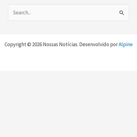
P
e
s
Copyright © 2026 Nossas Notícias. Desenvolvido por
Alpine
q
u
i
s
a
r
p
o
r