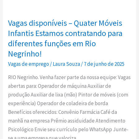
Vagas
salão
disponíveis
da
Vagas disponíveis – Quater Móveis
–
Matriz
Quater
Infantis Estamos contratando para
Santo
Móveis
diferentes funções em Rio
Antônio,
Infantis
em
Negrinho!
Estamos
Rio
Vagas de emprego
/
Laura Souza
/
7 de junho de 2025
contratando
Negrinho!
para
RIO Negrinho. Venha fazer parte da nossa equipe: Vagas
diferentes
abertas para: Operador de máquina Auxiliar de
funções
produção Auxiliar de lixa (mão) Pintor de móveis (com
em
experiência) Operador de coladeira de borda
Rio
Benefícios oferecidos: Convênio Farmácia Café da
Negrinho!
manhã na empresa Prêmio assiduidade Atendimento
Psicológico Envie seu currículo pelo WhatsApp Junte-
se a uma empresa que valoriza