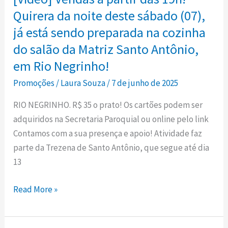
partir
Quirera da noite deste sábado (07),
das
já está sendo preparada na cozinha
19h!
do salão da Matriz Santo Antônio,
Quirera
em Rio Negrinho!
da
Promoções
/
Laura Souza
/
7 de junho de 2025
noite
deste
RIO NEGRINHO. R$ 35 o prato! Os cartões podem ser
sábado
adquiridos na Secretaria Paroquial ou online pelo link
(07),
Contamos com a sua presença e apoio! Atividade faz
já
parte da Trezena de Santo Antônio, que segue até dia
está
13
sendo
preparada
Read More »
na
cozinha
do