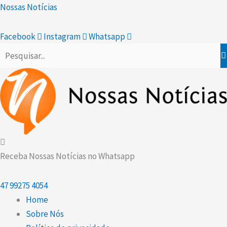
Scroll
Ir
Nossas Notícias
Up
para
o
Facebook
Instagram
Whatsapp
conteúdo
Receba Nossas Notícias no Whatsapp
47
99275 4054
Home
Sobre Nós