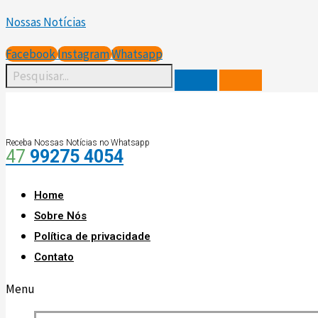
Ir
Scroll
Nossas Notícias
para
Up
o
Facebook
Instagram
Whatsapp
conteúdo
Receba Nossas Notícias no Whatsapp
47
99275 4054
Home
Sobre Nós
Política de privacidade
Contato
Menu