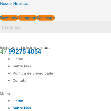
Ir
Scroll
Nossas Notícias
para
Up
o
Facebook
Instagram
Whatsapp
conteúdo
Receba Nossas Notícias no Whatsapp
47
99275 4054
Home
Sobre Nós
Política de privacidade
Contato
Menu
Home
Sobre Nós