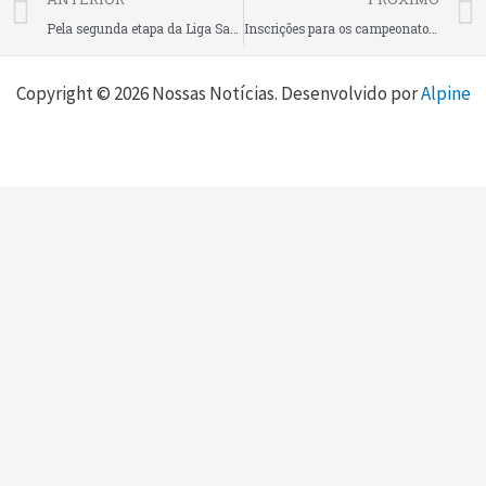
Pela segunda etapa da Liga Santa Catarina, Handebol de São Bento do Sul dá show em Itajaí e vence novamente
Inscrições para os campeonatos de basquete, handebol e vôlei de quadra de Rio Negrinho seguem abertas até dia 15
Copyright © 2026 Nossas Notícias. Desenvolvido por
Alpine