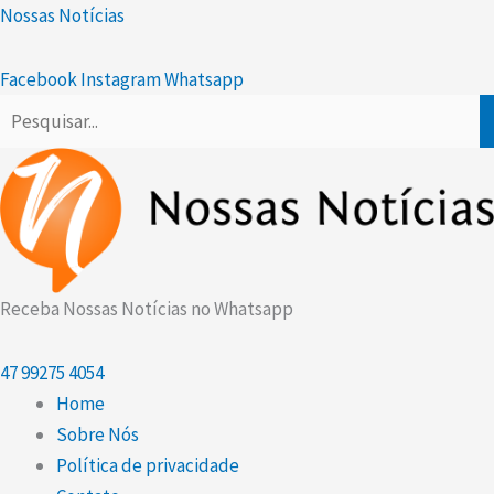
Ir
Scroll
Nossas Notícias
para
Up
o
Facebook
Instagram
Whatsapp
conteúdo
Receba Nossas Notícias no Whatsapp
47
99275 4054
Home
Sobre Nós
Política de privacidade