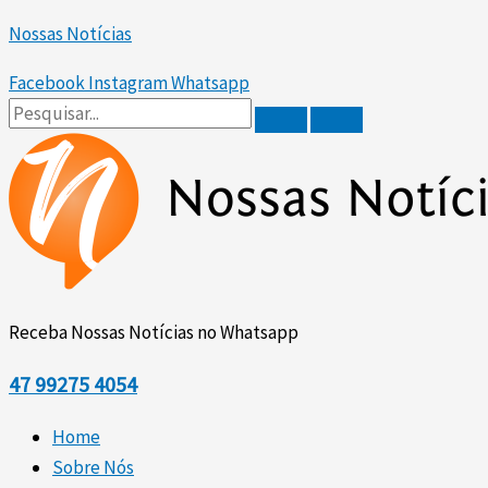
Ir
Scroll
Nossas Notícias
para
Up
o
Facebook
Instagram
Whatsapp
conteúdo
Receba Nossas Notícias no Whatsapp
47
99275 4054
Home
Sobre Nós