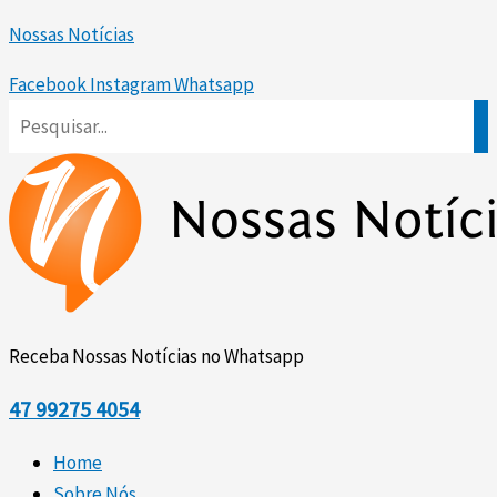
Ir
Nossas Notícias
para
o
Facebook
Instagram
Whatsapp
conteúdo
Receba Nossas Notícias no Whatsapp
47
99275 4054
Home
Sobre Nós