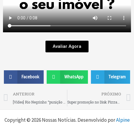
Avaliar Agora
Facebook
WhatsApp
Telegram
Prev
ANTERIOR
PRÓXIMO
[Vídeo] Rio Negrinho: “punição severa aos atletas envolvidos”, diz presidente da FME após agressão a árbitros
Super promoção no Disk Pizzas São Rafael, em Rio Negrinho
Copyright © 2026 Nossas Notícias. Desenvolvido por
Alpine