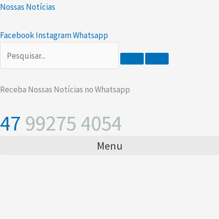
Ir
Scroll
Nossas Notícias
para
Up
o
Facebook
Instagram
Whatsapp
conteúdo
Receba Nossas Notícias no Whatsapp
47
99275 4054
Menu