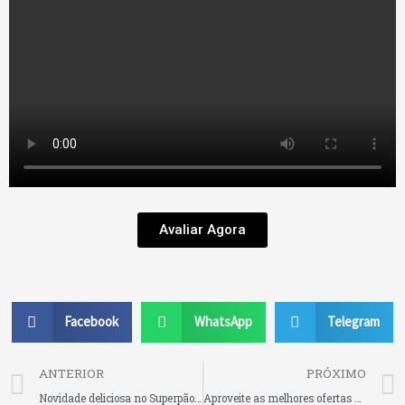
Avaliar Agora
Facebook
WhatsApp
Telegram
Prev
ANTERIOR
PRÓXIMO
Novidade deliciosa no Superpão: temos o prazer de convidar você para a inauguração do nosso Café Colonial
Aproveite as melhores ofertas dessa sexta, sábado e domingo no Compre Mais