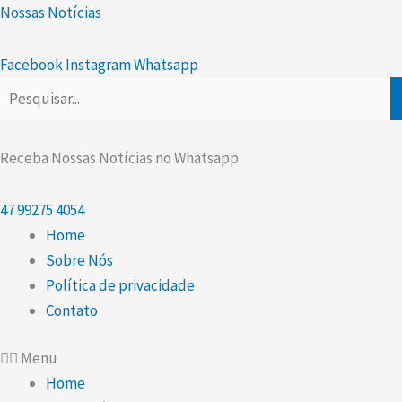
Ir
Scroll
Nossas Notícias
para
Up
o
Facebook
Instagram
Whatsapp
conteúdo
Receba Nossas Notícias no Whatsapp
47
99275 4054
Home
Sobre Nós
Política de privacidade
Contato
Menu
Home