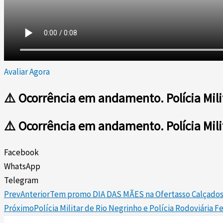
Avaliar Agora
⚠️ Ocorrência em andamento. Polícia Mili
⚠️ Ocorrência em andamento. Polícia Mili
Facebook
WhatsApp
Telegram
Prev
Anterior
Tem promo DIA DAS MÃES na Ofertasso Calçado
Próximo
Polícia Militar de Rio Negrinho e Polícia Rodoviária