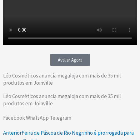
Avaliar Agora
Léo Cosméticos anuncia megaloja com mais de 35 mil
produtos em Joinville
Léo Cosméticos anuncia megaloja com mais de 35 mil
produtos em Joinville
Facebook
WhatsApp
Telegram
Prev
Next
Anterior
Feira de Páscoa de Rio Negrinho é prorrogada para