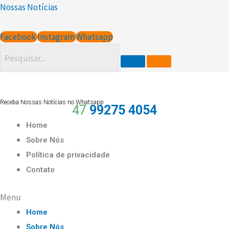
Ir
Scroll
Nossas Notícias
para
Up
o
Facebook
Instagram
Whatsapp
conteúdo
Receba Nossas Notícias no Whatsapp
47
99275 4054
Home
Sobre Nós
Política de privacidade
Contato
Menu
Home
Sobre Nós