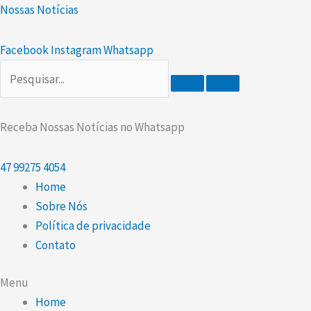
Ir
Nossas Notícias
para
o
Facebook
Instagram
Whatsapp
conteúdo
Receba Nossas Notícias no Whatsapp
47
99275 4054
Home
Sobre Nós
Política de privacidade
Contato
Menu
Home