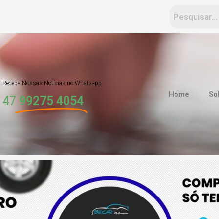
Receba Nossas Notícias no Whatsapp
Home
So
47
99275 4054