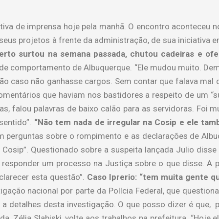
tiva de imprensa hoje pela manhã. O encontro aconteceu no
seus projetos à frente da administração, de sua iniciativa
erto surtou na semana passada, chutou cadeiras e ofe
de comportamento de Albuquerque. “Ele mudou muito. Dem
ão caso não ganhasse cargos. Sem contar que falava mal 
omentários que haviam nos bastidores a respeito de um “su
as, falou palavras de baixo calão para as servidoras. Foi mu
sentido”.
“Não tem nada de irregular na Cosip e ele tam
am perguntas sobre o rompimento e as declarações de Albu
Cosip”. Questionado sobre a suspeita lançada Julio disse 
ue responder um processo na Justiça sobre o que disse. A 
clarecer esta questão”.
Caso Iprerio: “tem muita gente q
tigação nacional por parte da Polícia Federal, que questio
 detalhes desta investigação. O que posso dizer é que, po
a, Zélia Slabiski, volte aos trabalhos na prefeitura. “Hoje