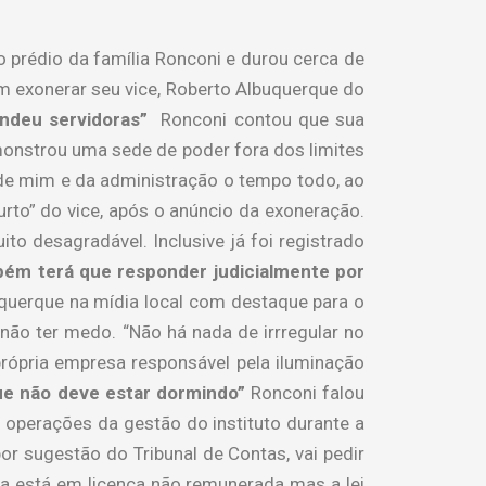
 prédio da família Ronconi e durou cerca de
 em exonerar seu vice, Roberto Albuquerque do
ndeu servidoras”
Ronconi contou que sua
onstrou uma sede de poder fora dos limites
de mim e da administração o tempo todo, ao
rto” do vice, após o anúncio da exoneração.
ito desagradável. Inclusive já foi registrado
bém terá que responder judicialmente por
querque na mídia local com destaque para o
não ter medo. “Não há nada de irrregular no
própria empresa responsável pela iluminação
ue não deve estar dormindo”
Ronconi falou
na operações da gestão do instituto durante a
r sugestão do Tribunal de Contas, vai pedir
 ela está em licença não remunerada mas a lei