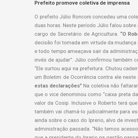
Prefeito promove coletiva de imprensa
O prefeito Júlio Ronconi concedeu uma cole
duas horas. Neste período Júlio falou sobre 
cargo de Secretário de Agricultura.
“O Rob
decisão foi tomada em virtude da mudança 
e todo tempo ameaçava sair da administraç
invés de ajudar”. Júlio confirmou também c
“Ele surtou aqui na prefeitura. Chutou cadeir
um Boletim de Ocorrência contra ele neste 
estas declarações”
Na coletiva não faltar
que o vice denominou como “caixa preta da 
valor da Cosip. Inclusive o Roberto terá q
também vai chamá-lo judicialmente para es
ainda sobre o caso do Iprerio, alvo de inves
administração passada. “Não temos acesso a
que a presidente do Iprerio na gestão passad