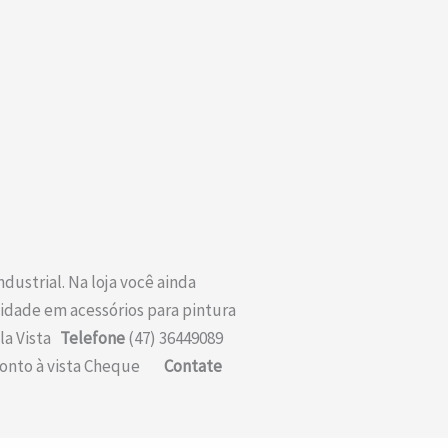
dustrial. Na loja você ainda
idade em acessórios para pintura
ela Vista
Telefone
(47) 36449089
onto à vista Cheque
Contate