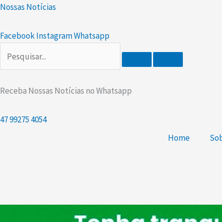
Scroll
Ir
Nossas Notícias
Up
para
o
Facebook
Instagram
Whatsapp
conteúdo
Receba Nossas Notícias no Whatsapp
47
99275 4054
Home
Sob