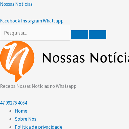
Ir
Scroll
Nossas Notícias
para
Up
o
Facebook
Instagram
Whatsapp
conteúdo
Receba Nossas Notícias no Whatsapp
47
99275 4054
Home
Sobre Nós
Política de privacidade